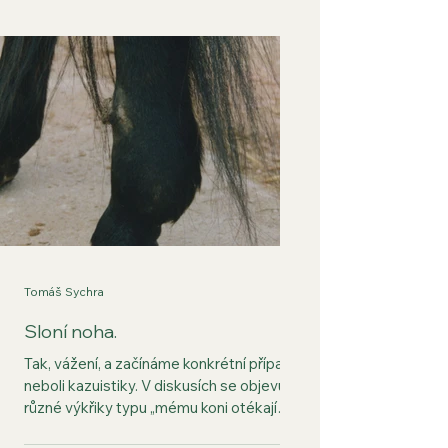
teplem hořícího pelyňku, takzvaná moxa.
Historicky později se připojuje i jehlování
- odtud je evropský název akupunktura
(acus – jehla a pungere neboli
nabodávání). Západní svět přidal další
způsoby stimulace akupunkturních bodů
jako například sv
Tomáš Sychra
Sloní noha.
Tak, vážení, a začínáme konkrétní případy
neboli kazuistiky. V diskusích se objevují
různé výkřiky typu „mému koni otékají
nohy, kdo mi doporučí nějaké bylinky?“.