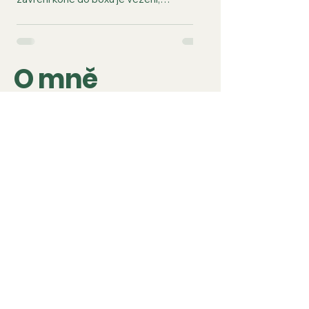
přirozeným životním podmínkám koně se
můžeme jen přiblížit, ale i to je pro koně
velký komfort, civilizační choroby lze řešit
včas nekonvenčními metodami léčby.
O mně
Domnívám se, že rozhodujícím vlivem na
zdraví koně mají podmínky, ve kterých je
nucen přežívat. V mnoha případech koně
žijí v otřesných podmínkách, které jsou
ale považovány za standard. Je to
výsledek tradovaný