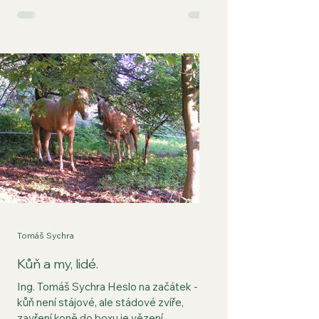
Takhle doporučit nějakou léčbu je
nezodpovědné a hlavně je to nesmysl.
Chci na konkrétních případech ukázat, že
to, co vypadá jako jeden a tentýž
zdravotní problém, může mít řadu
důvodů, které jsou naprosto odlišné a
proto léčba každého případu vyžaduje
jinou strategii a jiné prostředky. To je také
jeden z důvodů,
Tomáš Sychra
Kůň a my, lidé.
Ing. Tomáš Sychra Heslo na začátek -
kůň není stájové, ale stádové zvíře,
zavření koně do boxu je vězení,