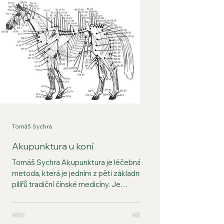
Tomáš Sychra
Akupunktura u koní
Tomáš Sychra Akupunktura je léčebná
metoda, která je jedním z pěti základních
pilířů tradiční čínské medicíny. Je
založena na stimulaci aktivních bodů
ležících na povrchu těla. Ke stimulaci se
používá tradičně tlak a nebo požehování