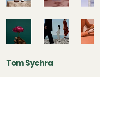
Tom Sychra
+420 603 245 117‬
symed@symed.cz
Davídkova 24
180 00 Praha 8